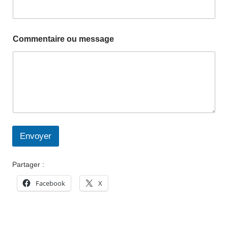
N
o
m
E
Commentaire ou message
-
m
a
i
l
Envoyer
Partager :
Facebook
X