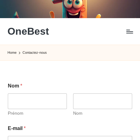
Skip
to
content
OneBest
La
Référence
Home
Contactez-nous
Du
Meilleur
Nom
*
Prénom
Nom
N
E-mail
*
o
m