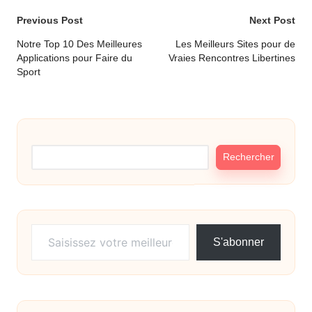
Post
Previous Post
Next Post
navigation
Notre Top 10 Des Meilleures
Les Meilleurs Sites pour de
Applications pour Faire du
Vraies Rencontres Libertines
Sport
Rechercher
Rechercher
Saisissez votre meilleure adresse e-mail…
S'abonner