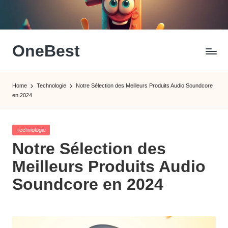
Skip
to
content
OneBest
La
Référence
Home
Technologie
Notre Sélection des Meilleurs Produits Audio Soundcore
Du
en 2024
Meilleur
Posted
Technologie
in
Notre Sélection des
Meilleurs Produits Audio
Soundcore en 2024