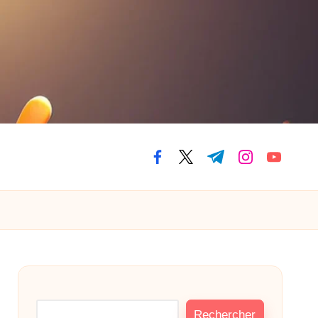
facebook.com
twitter.com
t.me
instagram.com
youtube.
Rechercher
Rechercher