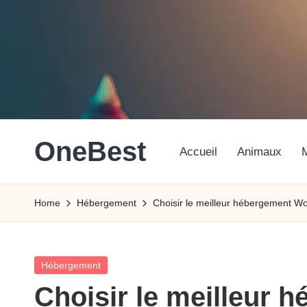
Skip
to
content
OneBest
Accueil
Animaux
La
Référence
Home
Hébergement
Choisir le meilleur hébergement W
Du
Meilleur
Posted
Hébergement
in
Choisir le meilleur 